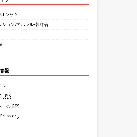
スTシャツ
ッション/アパレル/装飾品
類
情報
イン
の
RSS
ントの
RSS
Press.org