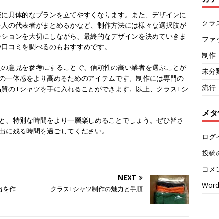
際に具体的なプランを立てやすくなります。また、デザインに
クラ
一人の代表者がまとめるかなど、制作方法には様々な選択肢が
ーションを大切にしながら、最終的なデザインを決めていきま
ファ
や口コミを調べるのもおすすめです。
制作
人の意見を参考にすることで、信頼性の高い業者を選ぶことが
未分
ルの一体感をより高めるためのアイテムです。制作には専門の
流行
質のTシャツを手に入れることができます。以上、クラスTシ
メタ
ると、特別な時間をより一層楽しめることでしょう。ぜひ皆さ
い出に残る時間を過ごしてください。
ログ
投稿
コメ
NEXT
Word
出を作
クラスTシャツ制作の魅力と手順