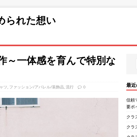
められた想い
作～一体感を育んで特別な
最近
ャツ
,
ファッション/アパレル/装飾品
,
流行
0
信頼
要ポ
クラ
クラ
クラ