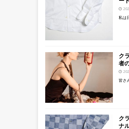
ー
20
私は
ク
者
20
皆さ
ク
ナ