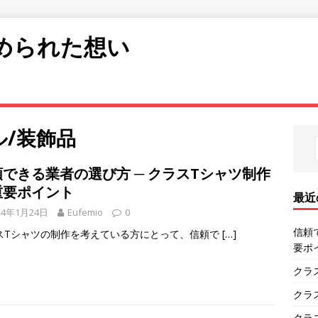
められた想い
ル/装飾品
頼できる業者の選び方 ─ クラスTシャツ制作
重要ポイント
最近
24年1月24日
Eufemio
0
信頼
スTシャツの制作を考えている方にとって、信頼で
[…]
要ポ
クラ
クラ
クラ