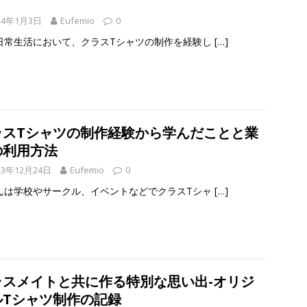
ド
24年1月3日
Eufemio
0
日常生活において、クラスTシャツの制作を経験し
[…]
ラスTシャツの制作経験から学んだことと業
の利用方法
23年12月24日
Eufemio
0
んは学校やサークル、イベントなどでクラスTシャ
[…]
ラスメイトと共に作る特別な思い出-オリジ
ルTシャツ制作の記録