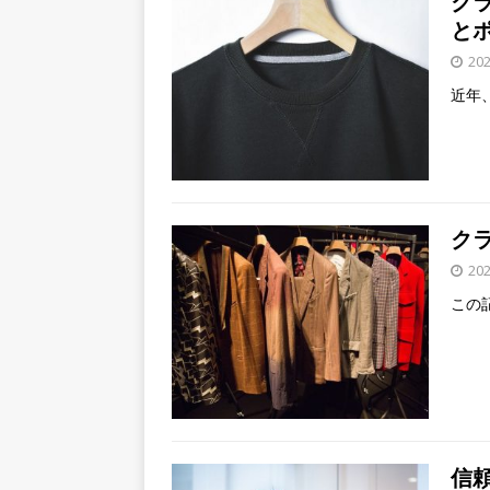
ク
と
20
近年
ク
20
この
信