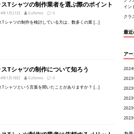
ラスTシャツの制作業者を選ぶ際のポイント
イン
24年1月21日
Eufemio
0
クラ
スTシャツの制作を検討している方は、数多くの業
[…]
最近
アー
ラスTシャツの制作について知ろう
202
24年1月18日
Eufemio
0
202
スTシャツという言葉を聞いたことがありますか？
[…]
202
202
202
202
カテ