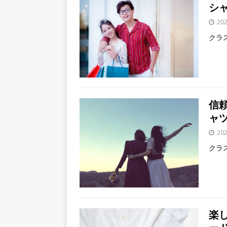
シ
20
クラ
信
ャ
20
クラ
楽