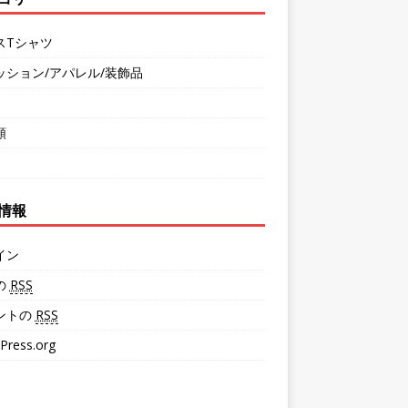
スTシャツ
ッション/アパレル/装飾品
類
情報
イン
の
RSS
ントの
RSS
Press.org