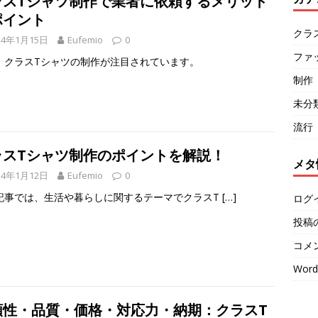
ラスTシャツ制作で業者に依頼するメリット
ポイント
クラ
24年1月15日
Eufemio
0
ファ
、クラスTシャツの制作が注目されています。
制作
未分
流行
ラスTシャツ制作のポイントを解説！
メタ
24年1月12日
Eufemio
0
記事では、生活や暮らしに関するテーマでクラスT
[…]
ログ
投稿
コメ
Word
頼性・品質・価格・対応力・納期：クラスT