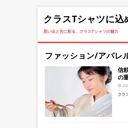
クラスTシャツに込
思い出と共に彩る、クラスTシャツの魅力
ファッション/アパレ
信
の
20
クラ